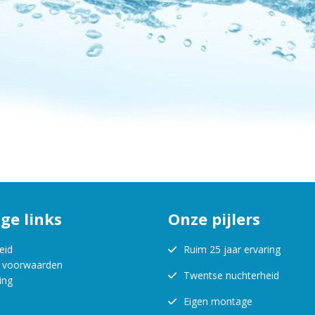
ge links
Onze pijlers
eid
Ruim 25 jaar ervaring
 voorwaarden
Twentse nuchterheid
ing
Eigen montage