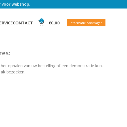
er voor webshop.
0
€
0,00
ERVICE
CONTACT
Informatie aanvragen
res:
 het ophalen van uw bestelling of een demonstratie kunt
aak
bezoeken.