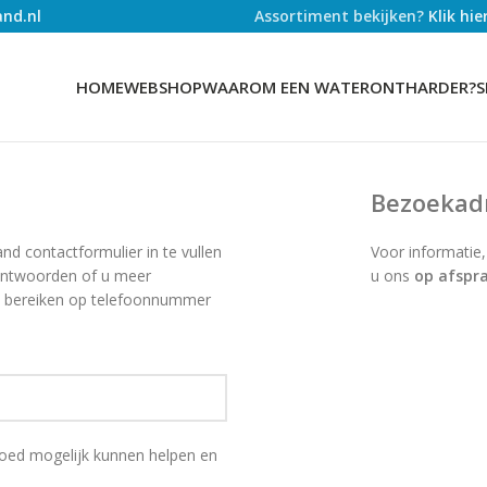
nd.nl
Assortiment bekijken?
Klik hi
HOME
WEBSHOP
WAAROM EEN WATERONTHARDER?
S
Bezoekad
nd contactformulier in te vullen
Voor informatie,
antwoorden of u meer
u ons
op afspr
ok bereiken op telefoonnummer
 goed mogelijk kunnen helpen en