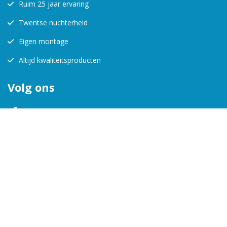
Ruim 25 jaar ervaring
Twentse nuchterheid
Eigen montage
Altijd kwaliteitsproducten
Volg ons
KVK:
08157988
BTW-nr:
123456712