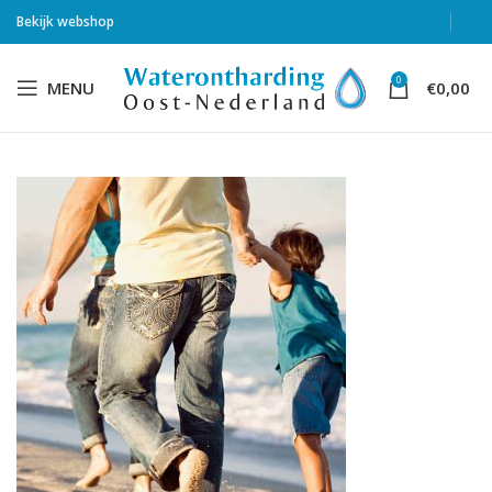
Bekijk webshop
0
MENU
€
0,00