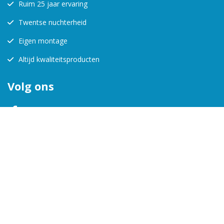
Ruim 25 jaar ervaring
Twentse nuchterheid
Eigen montage
Altijd kwaliteitsproducten
Volg ons
KVK:
08157988
BTW-nr:
123456712