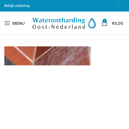
Bekijk webshop
0
MENU
€
0,00