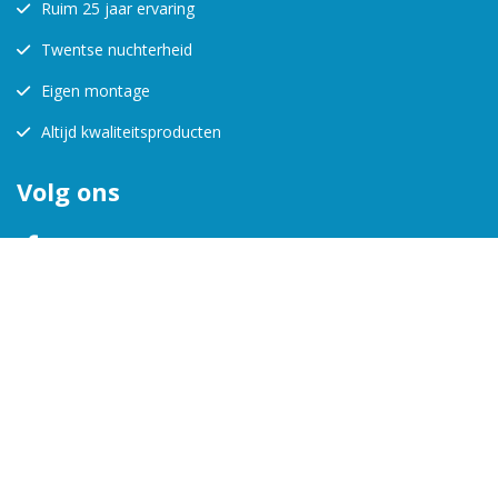
Ruim 25 jaar ervaring
Twentse nuchterheid
Eigen montage
Altijd kwaliteitsproducten
Volg ons
KVK:
08157988
BTW-nr:
123456712