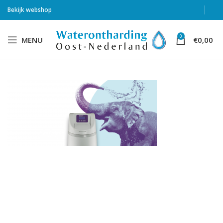
Bekijk webshop
0
MENU
€
0,00