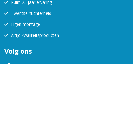
Ruim 25 jaar ervaring
Twentse nuchterheid
Eigen montage
Altijd kwaliteitsproducten
Volg ons
KVK:
08157988
BTW-nr:
123456712