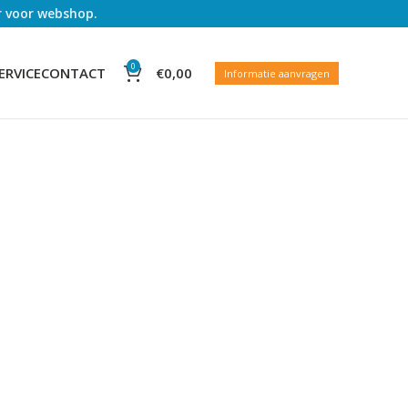
er voor webshop.
0
€
0,00
ERVICE
CONTACT
Informatie aanvragen