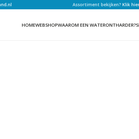
nd.nl
Assortiment bekijken?
Klik hi
HOME
WEBSHOP
WAAROM EEN WATERONTHARDER?
S