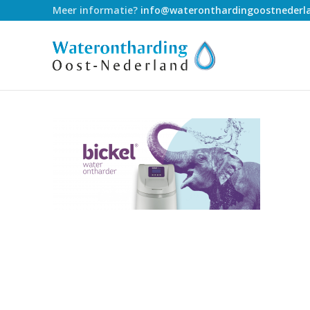
Meer informatie?
info@wateronthardingoostnederla